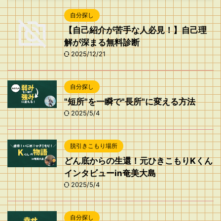
自分探し
【自己紹介が苦手な人必見！】自己理
解が深まる無料診断
2025/12/21
自分探し
"短所"を一瞬で"長所"に変える方法
2025/5/4
脱引きこもり場所
どん底からの生還！元ひきこもりKくん
インタビューin奄美大島
2025/5/4
自分探し