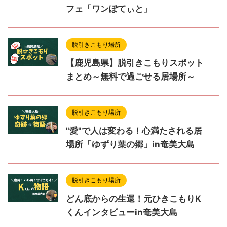
フェ「ワンぽてぃと」
脱引きこもり場所
【鹿児島県】脱引きこもりスポット
まとめ～無料で過ごせる居場所～
脱引きこもり場所
"愛"で人は変わる！心満たされる居
場所「ゆずり葉の郷」in奄美大島
脱引きこもり場所
どん底からの生還！元ひきこもりK
くんインタビューin奄美大島