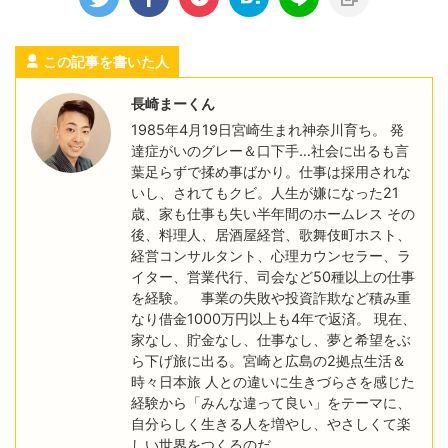
この記事を書いた人
長崎まーくん
1985年4月19日宮崎生まれ神奈川育ち。 発
達症がいのグレー＆口下手…社会に出るも言
葉足らずで揉め事ばかり。仕事は採用されな
いし、されてもクビ。人生が嫌になった21
歳、家も仕事も失い半年間のホームレス その
後、料理人、居酒屋経営、歌舞伎町ホスト、
経営コンサルタント、心理カウンセラー、ラ
イター、営業代行、司会など50種以上の仕事
を経験。 事業の失敗や投資詐欺など積み重
なり借金1000万円以上も4年で返済。 現在、
家なし、貯金なし、仕事なし、夢と希望をぶ
ら下げ旅に出る。宮崎と広島の2拠点生活＆
時々日本旅 人との違いに生きづらさを感じた
経験から「みんな違って良い」をテーマに、
自分らしく生きる人を増やし、やさしくて楽
しい世界をつくるのだ。