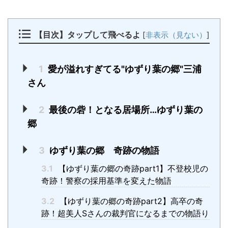
【目次】タップして飛べるよ
[
非表示（見ない）
]
1
愛が溢れすぎてる"ゆずり葉の郷"三浦
さん
2
最後の砦！となる居場所…ゆずり葉の
郷
3
ゆずり葉の郷 奇跡の物語
3.1
【ゆずり葉の郷の奇跡part1】不登校児の
奇跡！警察の採用基準を変えた物語
3.2
【ゆずり葉の郷の奇跡part2】高卒の奇
跡！超美人Sさんの裁判官になるまでの物語り